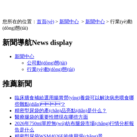
您所在的位置：
首頁(yè)
>
新聞中心
>
新聞中心
> 行業(yè)動
(dòng)態(tài)
新聞導航
News display
新聞中心
公司動(dòng)態(tài)
行業(yè)動(dòng)態(tài)
推薦新聞
臨床膳食補給選用腸胃營(yíng)養袋可以解決病患喂食哪
些難點(diǎn)？
精密型尿袋的產(chǎn)品亮點(diǎn)是什么？
醫療腿袋的重要性體現在哪些方面
2026年750ml單腔無(wú)紡布腿袋市場(chǎng)行情分析報
告是什么
精密型尿袋WSM4026E的使用場(chǎng)景