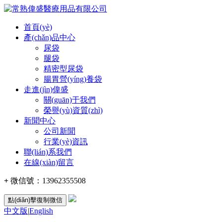
首頁(yè)
產(chǎn)品中心
尿袋
腿袋
精密型尿袋
腸胃營(yíng)養袋
走進(jìn)偉盛
關(guān)于我們
榮譽(yù)資質(zhì)
新聞中心
公司新聞
行業(yè)資訊
聯(lián)系我們
在線(xiàn)留言
+
微信號：
13962355508
點(diǎn)擊復制微信
中文版
|
English