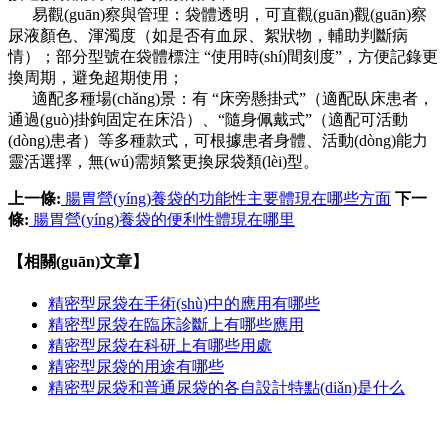
易觀(guān)察與管理：袋體透明，可直觀(guān)觀(guān)察
尿液顏色、渾濁度（如是否有血尿、絮狀物，輔助判斷病
情）；部分型號在袋體標注 “使用時(shí)間刻度”，方便記錄更
換周期，避免超期使用；
適配多種場(chǎng)景：有 “床旁懸掛式”（適配臥床患者，
通過(guò)掛鉤固定在床沿）、“隨身佩戴式”（適配可活動
(dòng)患者）等多種款式，可根據患者身體、活動(dòng)能力
靈活選擇，無(wú)需頻繁更換尿袋類(lèi)型。
上一條:
腸胃營(yíng)養袋的功能性主要體現在哪些方面
下一
條:
腸胃營(yíng)養袋的便利性體現在哪里
【相關(guān)文章】
精密型尿袋在手術(shù)中的應用有哪些
精密型尿袋在臨床診斷上有哪些應用
精密型尿袋在科研上有哪些用處
精密型尿袋的用途有哪些
精密型尿袋和普通尿袋的各自設計特點(diǎn)是什么