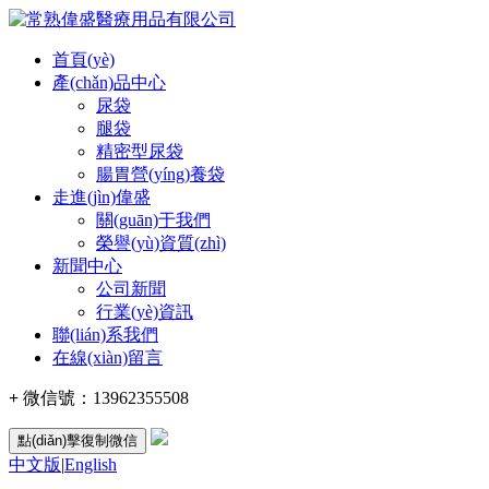
首頁(yè)
產(chǎn)品中心
尿袋
腿袋
精密型尿袋
腸胃營(yíng)養袋
走進(jìn)偉盛
關(guān)于我們
榮譽(yù)資質(zhì)
新聞中心
公司新聞
行業(yè)資訊
聯(lián)系我們
在線(xiàn)留言
+
微信號：
13962355508
點(diǎn)擊復制微信
中文版
|
English