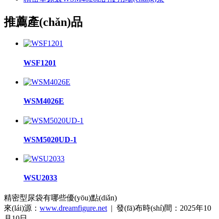
推薦產(chǎn)品
WSF1201
WSM4026E
WSM5020UD-1
WSU2033
精密型尿袋有哪些優(yōu)點(diǎn)
來(lái)源：
www.dreamfigure.net
| 發(fā)布時(shí)間：2025年10
月10日